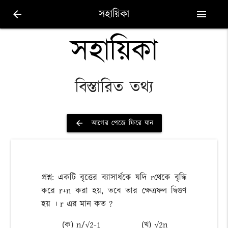
সহায়িকা
arrow_back
menu
সহায়িকা
বিস্তারিত তথ্য
আগের পেজে ফিরে যান
arrow_back
প্রশ্ন: একটি বৃত্তের ব্যাসার্ধকে যদি rথেকে বৃদ্ধি
করে r+n করা হয়, তবে তার ক্ষেত্রফল দ্বিগুণ
হয় । r এর মান কত ?
(ক) n/√2-1
(খ) √2n