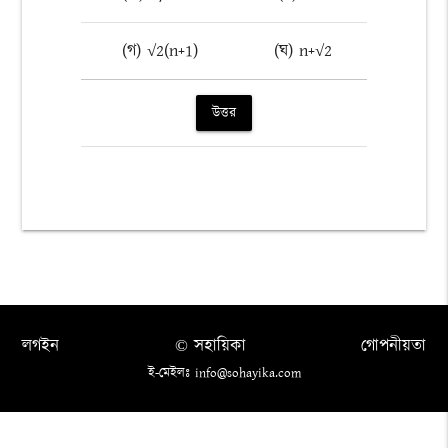
(গ) √2(n+1)
(ঘ) n+√2
উত্তর
লগইন
© সহায়িকা
গোপনীয়তা
ই-মেইলঃ info@sohayika.com