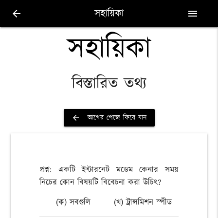
সহায়িকা
arrow_back
menu
সহায়িকা
বিস্তারিত তথ্য
আগের পেজে ফিরে যান
arrow_back
প্রশ্ন: একটি ইন্টারনেট মডেম কেনার সময়
নিচের কোন বিষয়টি বিবেচনা করা উচিৎ?
(ক) সবগুলি
(খ) ট্রান্সমিশন স্পীড