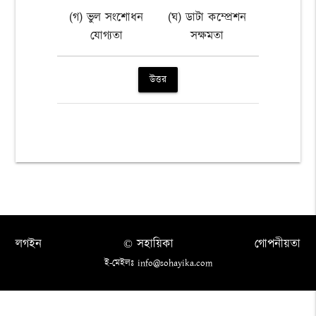
(গ) ভুল সংশোধন
(ঘ) ডাটা কম্প্রেশন
যোগ্যতা
সক্ষমতা
উত্তর
লগইন
© সহায়িকা
গোপনীয়তা
ই-মেইলঃ info@sohayika.com