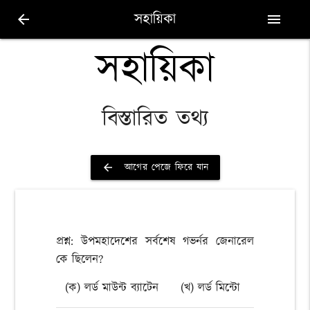
সহায়িকা
arrow_back
menu
সহায়িকা
বিস্তারিত তথ্য
আগের পেজে ফিরে যান
arrow_back
প্রশ্ন: উপমহাদেশের সর্বশেষ গভর্নর জেনারেল
কে ছিলেন?
(ক) লর্ড মাউন্ট ব্যাটেন
(খ) লর্ড মিন্টো