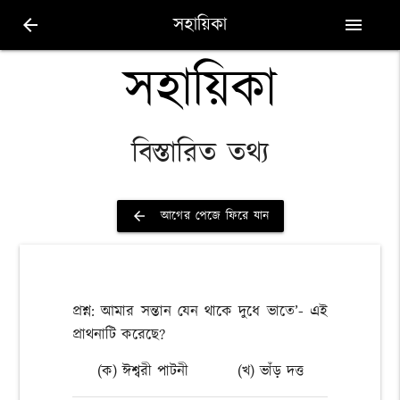
সহায়িকা
arrow_back
menu
সহায়িকা
বিস্তারিত তথ্য
আগের পেজে ফিরে যান
arrow_back
প্রশ্ন: আমার সন্তান যেন থাকে দুধে ভাতে’- এই
প্রাথনাটি করেছে?
(ক) ঈশ্বরী পাটনী
(খ) ভাঁড় দত্ত