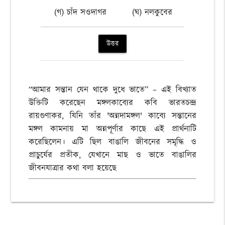
(গ) চাঁদ সওদাগর
(ঘ) নলকুবের
উত্তর
“আমার সন্তান যেন থাকে দুধে ভাতে” – এই বিখ্যাত
উক্তিটি করেছেন মঙ্গলকাব্যের কবি ভারতচন্দ্র
রায়গুণাকর, যিনি তাঁর 'অন্নদামঙ্গল' কাব্যে সন্তানের
মঙ্গল কামনায় মা অন্নপূর্ণার কাছে এই প্রার্থনাটি
করেছিলেন। এটি ছিল বাঙালি জীবনের সমৃদ্ধি ও
প্রাচুর্যের প্রতীক, যেখানে মাছ ও ভাতে বাঙালির
জীবনযাত্রার কথা বলা হয়েছে