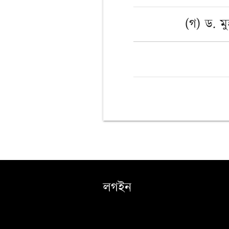
(গ) ড. মু
লগইন