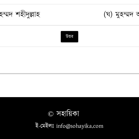
হম্মদ শহীদুল্লাহ
(ঘ) মুহম্মদ 
উত্তর
© সহায়িকা
ই-মেইলঃ info@sohayika.com