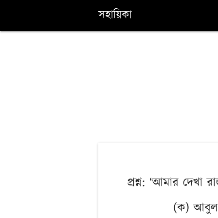
সহায়িকা
প্রশ্ন: ‘আমার দেখা রা
(ক) আবু