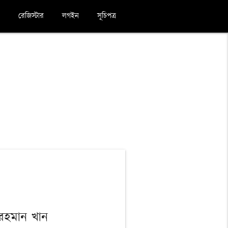
রেজিস্টার
লগইন
সূচিপত্র
রহমান খান