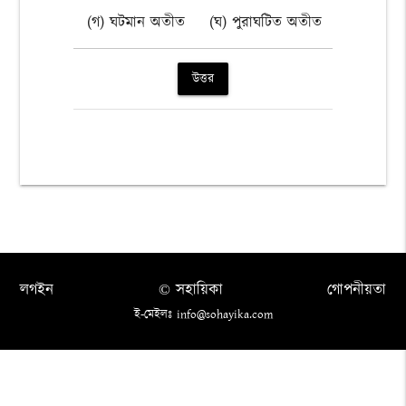
(গ) ঘটমান অতীত
(ঘ) পুরাঘটিত অতীত
উত্তর
লগইন
© সহায়িকা
গোপনীয়তা
ই-মেইলঃ info@sohayika.com