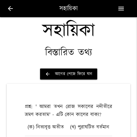
সহায়িকা
arrow_back
menu
সহায়িকা
বিস্তারিত তথ্য
আগের পেজে ফিরে যান
arrow_back
প্রশ্ন: ' আমরা তখন রোজ সকালের নদীতীরে
ভ্রমণ করতাম' - এটি কোন কালের বাক্য?
(ক) নিত্যবৃত্ত অতীত
(খ) পুরাঘটিত বর্তমান