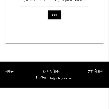
উত্তর
লগইন
© সহায়িকা
গোপনীয়তা
ই-মেইলঃ info@sohayika.com