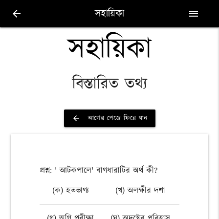
সহায়িকা
arrow_back
menu
সহায়িকা
বিস্তারিত তথ্য
আগের পেজে ফিরে যান
arrow_back
প্রশ্ন: ' আটকপালে' বাগধারাটির অর্থ কী?
(ক) হতভাগ্য
(খ) অলক্ষীর দশা
(গ) অগ্নি পরীক্ষা
(ঘ) অদৃষ্টের পরিহাস