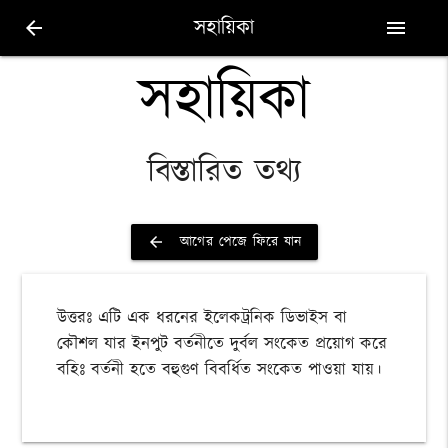
সহায়িকা
arrow_back
menu
সহায়িকা
বিস্তারিত তথ্য
আগের পেজে ফিরে যান
arrow_back
উত্তরঃ এটি এক ধরনের ইলেকট্রনিক ডিভাইস বা
কৌশল যার ইনপুট বর্তনীতে দুর্বল সংকেত প্রয়োগ করে
বহিঃ বর্তনী হতে বহুগুণ বিবর্ধিত সংকেত পাওয়া যায়।