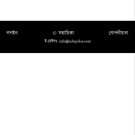
লগইন
© সহায়িকা
গোপনীয়তা
ই-মেইলঃ info@sohayika.com