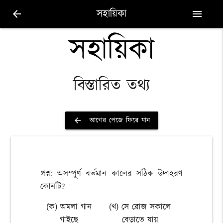
সহায়িকা
arrow_back
menu
সহায়িকা
বিস্তারিত তথ্য
আগের পেজে ফিরে যান
arrow_back
প্রশ্ন: অসম্পূর্ণ বর্তমান কালের সঠিক উদাহরণ
কোনটি?
(ক) অমলা গান
(খ) সে রোজ সকালে
গাইছে
বেড়াতে যায়