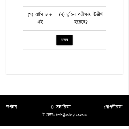
(গ) আমি ভাত
(ঘ) তুহিন পরীক্ষায় উত্তীর্ণ
খাই
হয়েছে?
উত্তর
লগইন
© সহায়িকা
গোপনীয়তা
ই-মেইলঃ info@sohayika.com