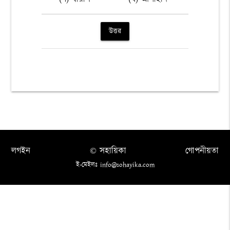
উত্তর
লগইন
© সহায়িকা
গোপনীয়তা
ই-মেইলঃ info@sohayika.com