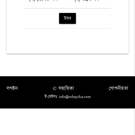
উত্তর
লগইন
© সহায়িকা
গোপনীয়তা
ই-মেইলঃ info@sohayika.com