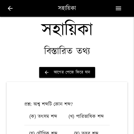
সহায়িকা
arrow_back
menu
সহায়িকা
বিস্তারিত তথ্য
আগের পেজে ফিরে যান
arrow_back
প্রশ্ন: অশ্ব শব্দটি কোন শব্দ?
(ক) তৎসম শব্দ
(খ) পারিভাষিক শব্দ
(গ) যৌগিক শব্দ
(ঘ) তদ্ভব শব্দ