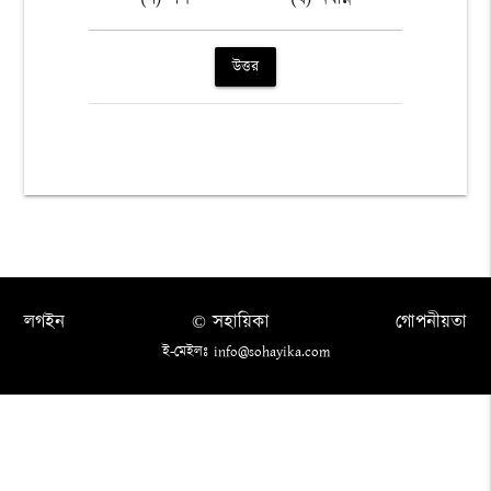
উত্তর
লগইন
© সহায়িকা
গোপনীয়তা
ই-মেইলঃ info@sohayika.com