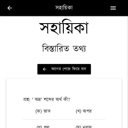
সহায়িকা
arrow_back
menu
সহায়িকা
বিস্তারিত তথ্য
আগের পেজে ফিরে যান
arrow_back
প্রশ্ন: ' অন্ন' শব্দের অর্থ কী?
(ক) ভাত
(খ) অপর
(গ) পল
(ঘ) নবান্ন