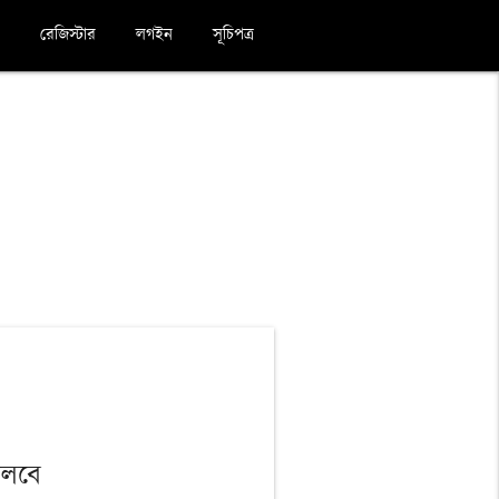
রেজিস্টার
লগইন
সূচিপত্র
বলবে