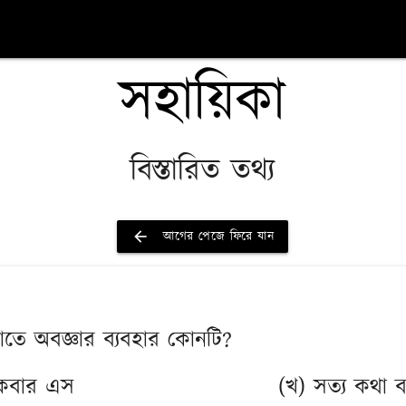
সহায়িকা
বিস্তারিত তথ্য
arrow_back
আগের পেজে ফিরে যান
োঝাতে অবজ্ঞার ব্যবহার কোনটি?
কবার এস
(খ) সত্য কথা 