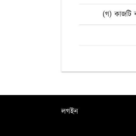
(গ) কাজটি
লগইন