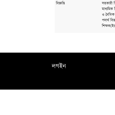
বিজ্ঞপ্তি
সহকারী শি
মাধ্যমিক 
ও নৈতিক শ
পদার্থ বি
শিক্ষক(ইং
লগইন