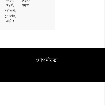
রংপুর,
১০:০০
নওগাঁ,
সকাল
নরসিংদী,
সুনামগঞ্জ,
নাটোর
গোপনীয়তা