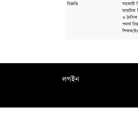
বিজ্ঞপ্তি
সহকারী শি
মাধ্যমিক 
ও নৈতিক শ
পদার্থ বি
শিক্ষক(ইং
লগইন