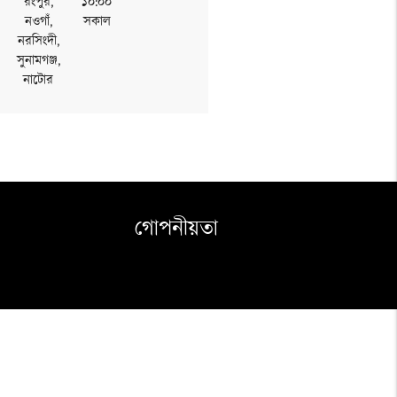
রংপুর,
১০:০০
নওগাঁ,
সকাল
নরসিংদী,
সুনামগঞ্জ,
নাটোর
গোপনীয়তা