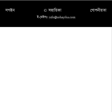
লগইন
© সহায়িকা
গোপনীয়তা
ই-মেইলঃ info@sohayika.com