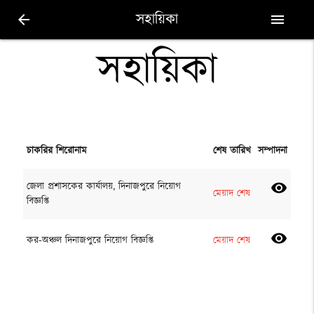
সহায়িকা
arrow_back
menu
সহায়িকা
চাকরির শিরোনাম
শেষ তারিখ
সম্পাদনা
জেলা প্রশাসকের কার্যালয়, দিনাজপুরে নিয়োগ
visibility
মেয়াদ শেষ
বিজ্ঞপ্তি
visibility
কর-অঞ্চল দিনাজপুরে নিয়োগ বিজ্ঞপ্তি
মেয়াদ শেষ