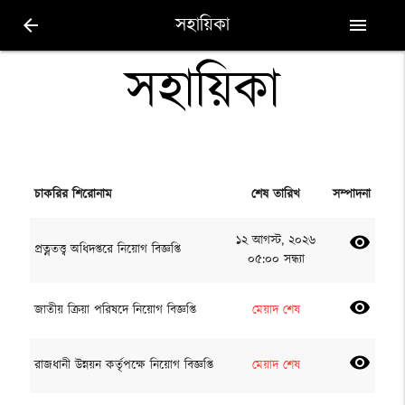
সহায়িকা
arrow_back
menu
সহায়িকা
চাকরির শিরোনাম
শেষ তারিখ
সম্পাদনা
১২ আগস্ট, ২০২৬
visibility
প্রত্নতত্ত্ব অধিদপ্তরে নিয়োগ বিজ্ঞপ্তি
০৫:০০ সন্ধ্যা
visibility
জাতীয় ক্রিয়া পরিষদে নিয়োগ বিজ্ঞপ্তি
মেয়াদ শেষ
visibility
রাজধানী উন্নয়ন কর্তৃপক্ষে নিয়োগ বিজ্ঞপ্তি
মেয়াদ শেষ