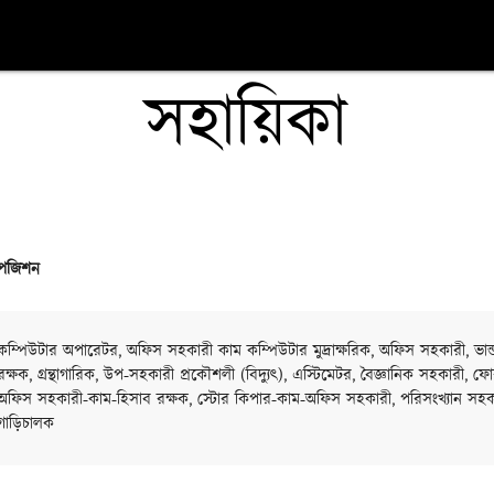
সহায়িকা
পজিশন
কম্পিউটার অপারেটর, অফিস সহকারী কাম কম্পিউটার মুদ্রাক্ষরিক, অফিস সহকারী, ভান্
রক্ষক, গ্রন্থাগারিক, উপ-সহকারী প্রকৌশলী (বিদ্যুৎ), এস্টিমেটর, বৈজ্ঞানিক সহকারী, ফোর
অফিস সহকারী-কাম-হিসাব রক্ষক, স্টোর কিপার-কাম-অফিস সহকারী, পরিসংখ্যান সহক
গাড়িচালক