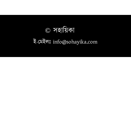
© সহায়িকা
ই-মেইলঃ info@sohayika.com