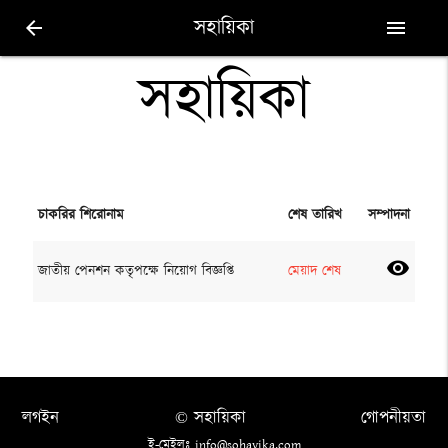
সহায়িকা
arrow_back
menu
সহায়িকা
চাকরির শিরোনাম
শেষ তারিখ
সম্পাদনা
visibility
জাতীয় পেনশন কতৃপক্ষে নিয়োগ বিজ্ঞপ্তি
মেয়াদ শেষ
লগইন
© সহায়িকা
গোপনীয়তা
ই-মেইলঃ info@sohayika.com