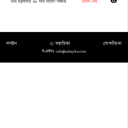
visibility
তথ্য মন্ত্রণালয়ে ৬৮ পদে নিয়োগ বিজ্ঞপ্তি
মেয়াদ শেষ
লগইন
© সহায়িকা
গোপনীয়তা
ই-মেইলঃ info@sohayika.com