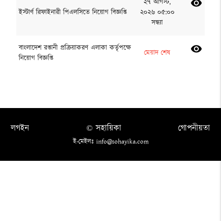
২৭ আগস্ট,
visibility
ইস্টার্ণ রিফাইনারী পিএলসিতে নিয়োগ বিজ্ঞপ্তি
২০২৬ ০৫:০০
সন্ধ্যা
বাংলাদেশ রপ্তানী প্রক্রিয়াকরণ এলাকা কর্তৃপক্ষে
visibility
মেয়াদ শেষ
নিয়োগ বিজ্ঞপ্তি
লগইন
© সহায়িকা
গোপনীয়তা
ই-মেইলঃ info@sohayika.com