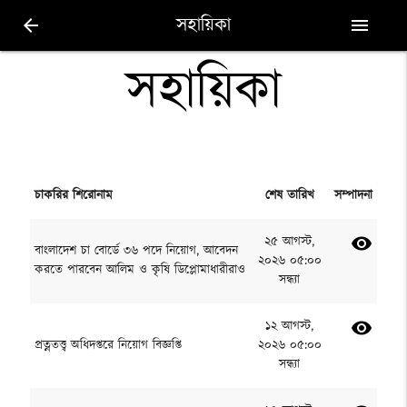
সহায়িকা
arrow_back
menu
সহায়িকা
চাকরির শিরোনাম
শেষ তারিখ
সম্পাদনা
২৫ আগস্ট,
visibility
বাংলাদেশ চা বোর্ডে ৩৬ পদে নিয়োগ, আবেদন
২০২৬ ০৫:০০
করতে পারবেন আলিম ও কৃষি ডিপ্লোমাধারীরাও
সন্ধ্যা
১২ আগস্ট,
visibility
প্রত্নতত্ত্ব অধিদপ্তরে নিয়োগ বিজ্ঞপ্তি
২০২৬ ০৫:০০
সন্ধ্যা