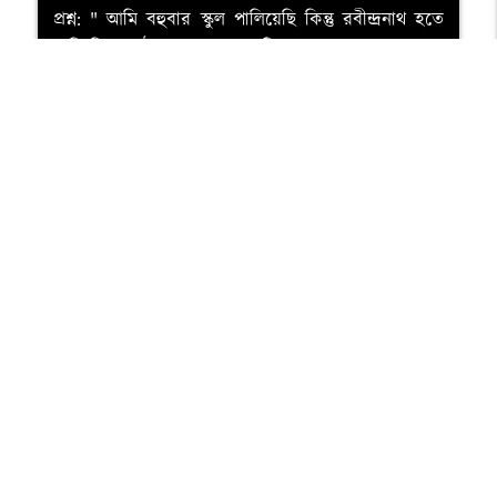
প্রশ্ন: " আমি বহুবার স্কুল পালিয়েছি কিন্তু রবীন্দ্রনাথ হতে
পারি নি" - গঠন অনুসারে বাক্যটি -
প্রশ্ন: 'যা সাধারণের মধ্যে দেখা যায় না এমন' - বাক্যের
সংকোচন কোনটি?
প্রশ্ন: ' হাতিগুলো আকাশে উড়ছে' - বাক্যটিতে কোন গুণের
অভাব রয়েছে?
প্রশ্ন: কোনটি যৌগিক বাক্য?
প্রশ্ন: ' যে ব্যক্তির দুহাত সমান চলে ' - তাকে কী বলে?