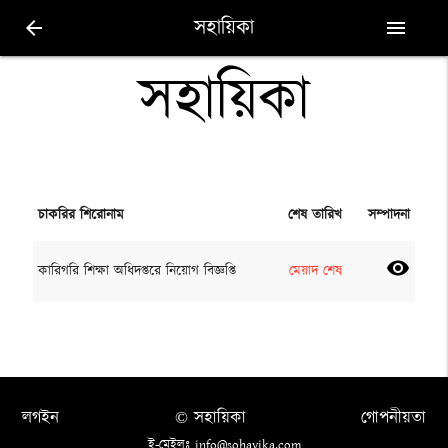
সহায়িকা
arrow_back
menu
সহায়িকা
চাকরির শিরোনাম
শেষ তারিখ
সম্পাদনা
visibility
কারিগরি শিক্ষা অধিদপ্তরে নিয়োগ বিজ্ঞপ্তি
মেয়াদ শেষ
লগইন
© সহায়িকা
গোপনীয়তা
ই-মেইলঃ info@sohayika.com