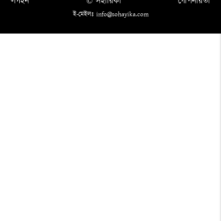
লগইন
© সহায়িকা
গোপনীয়তা
ই-মেইলঃ info@sohayika.com