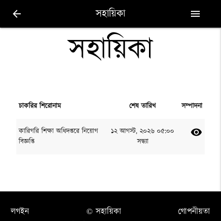
সহায়িকা
arrow_back
menu
সহায়িকা
চাকরির শিরোনাম
শেষ তারিখ
সম্পাদনা
কারিগরি শিক্ষা অধিদপ্তরে নিয়োগ
১২ আগস্ট, ২০২৬ ০৫:০০
visibility
বিজ্ঞপ্তি
সন্ধ্যা
লগইন
© সহায়িকা
গোপনীয়তা