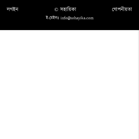
লগইন
© সহায়িকা
গোপনীয়তা
ই-মেইলঃ info@sohayika.com