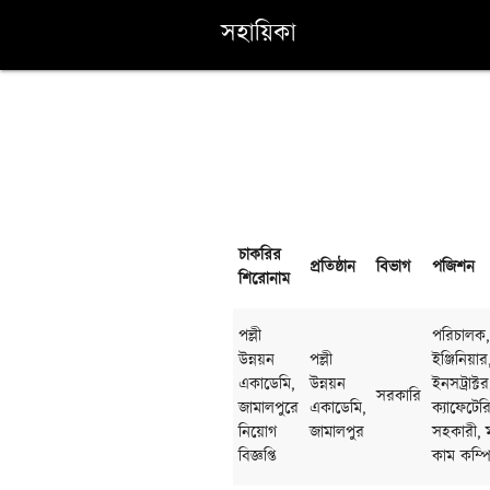
সহায়িকা
চাকরির
প্রতিষ্ঠান
বিভাগ
পজিশন
শিরোনাম
পল্লী
পরিচালক,
উন্নয়ন
পল্লী
ইঞ্জিনিয়া
একাডেমি,
উন্নয়ন
ইনসট্রাক্
সরকারি
জামালপুরে
একাডেমি,
ক্যাফেটের
নিয়োগ
জামালপুর
সহকারী, ম
বিজ্ঞপ্তি
কাম কম্পি