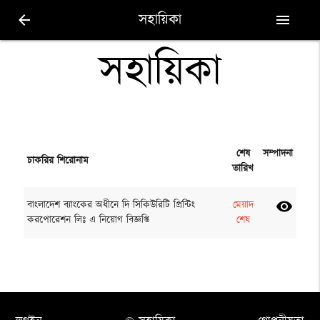
সহায়িকা
arrow_back
menu
সহায়িকা
শেষ
সম্পাদনা
চাকরির শিরোনাম
তারিখ
বাংলাদেশ ব্যাংকের অধীনে দি সিকিউরিটি প্রিন্টিং
মেয়াদ
visibility
করপোরেশন লিঃ এ নিয়োগ বিজ্ঞপ্তি
শেষ