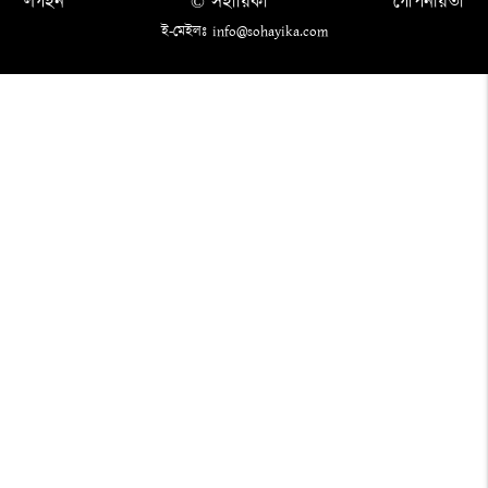
লগইন
© সহায়িকা
গোপনীয়তা
ই-মেইলঃ info@sohayika.com