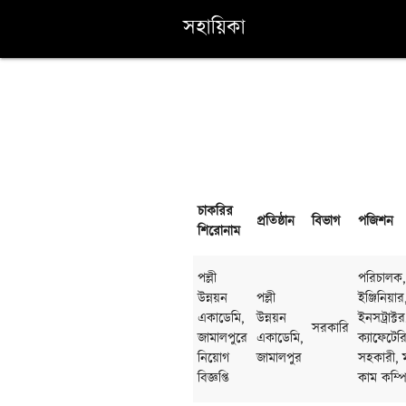
সহায়িকা
চাকরির
প্রতিষ্ঠান
বিভাগ
পজিশন
শিরোনাম
পল্লী
পরিচালক,
উন্নয়ন
পল্লী
ইঞ্জিনিয়া
একাডেমি,
উন্নয়ন
ইনসট্রাক্
সরকারি
জামালপুরে
একাডেমি,
ক্যাফেটের
নিয়োগ
জামালপুর
সহকারী, ম
বিজ্ঞপ্তি
কাম কম্পি