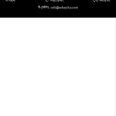
লগইন
© সহায়িকা
গোপনীয়তা
ই-মেইলঃ info@sohayika.com