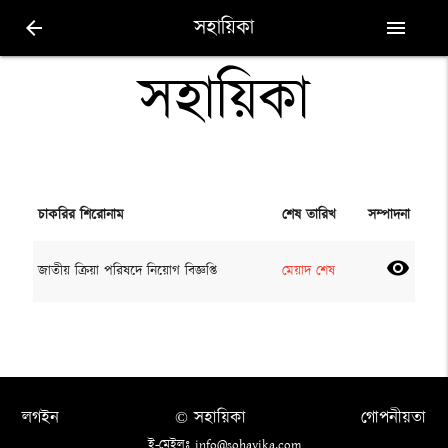
সহায়িকা
arrow_back
menu
সহায়িকা
চাকরির শিরোনাম
শেষ তারিখ
সম্পাদনা
visibility
জাতীয় ক্রিয়া পরিষদে নিয়োগ বিজ্ঞপ্তি
মেয়াদ শেষ
লগইন
© সহায়িকা
গোপনীয়তা
ই-মেইলঃ info@sohayika.com