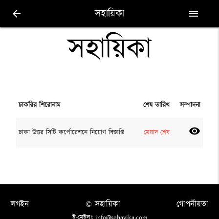
সহায়িকা
arrow_back
menu
সহায়িকা
চাকরির শিরোনাম
শেষ তারিখ
সম্পাদনা
visibility
ঢাকা উত্তর সিটি কর্পোরেশনে নিয়োগ বিজ্ঞপ্তি
মেয়াদ শেষ
লগইন
© সহায়িকা
গোপনীয়তা
ই-মেইলঃ info@sohayika.com