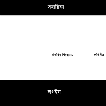
সহায়িকা
চাকরির শিরোনাম
প্রতিষ্ঠান
লগইন