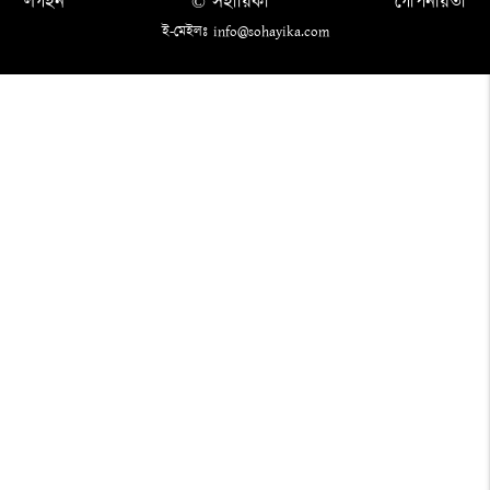
লগইন
© সহায়িকা
গোপনীয়তা
ই-মেইলঃ info@sohayika.com