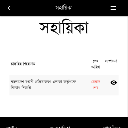
সহায়িকা
arrow_back
menu
সহায়িকা
শেষ
সম্পাদনা
চাকরির শিরোনাম
তারিখ
বাংলাদেশ রপ্তানী প্রক্রিয়াকরণ এলাকা কর্তৃপক্ষে
মেয়াদ
visibility
নিয়োগ বিজ্ঞপ্তি
শেষ