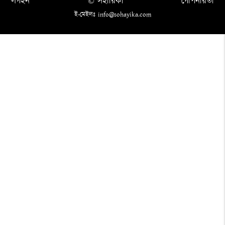
লগইন
© সহায়িকা
গোপনীয়তা
ই-মেইলঃ info@sohayika.com