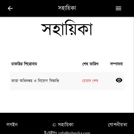
সহায়িকা
arrow_back
menu
সহায়িকা
চাকরির শিরোনাম
শেষ তারিখ
সম্পাদনা
visibility
কারা অধিদপ্তর এ নিয়োগ বিজ্ঞপ্তি
মেয়াদ শেষ
লগইন
© সহায়িকা
গোপনীয়তা
ই-মেইলঃ info@sohayika.com