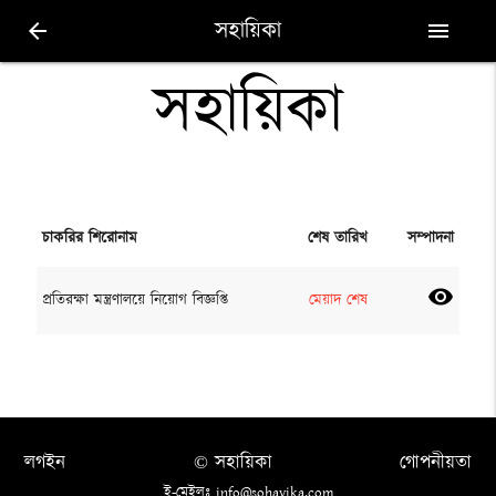
সহায়িকা
arrow_back
menu
সহায়িকা
চাকরির শিরোনাম
শেষ তারিখ
সম্পাদনা
visibility
প্রতিরক্ষা মন্ত্রণালয়ে নিয়োগ বিজ্ঞপ্তি
মেয়াদ শেষ
লগইন
© সহায়িকা
গোপনীয়তা
ই-মেইলঃ info@sohayika.com