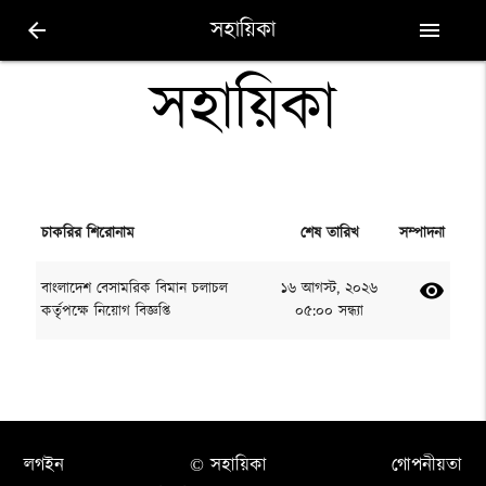
সহায়িকা
arrow_back
menu
সহায়িকা
চাকরির শিরোনাম
শেষ তারিখ
সম্পাদনা
বাংলাদেশ বেসামরিক বিমান চলাচল
১৬ আগস্ট, ২০২৬
visibility
কর্তৃপক্ষে নিয়োগ বিজ্ঞপ্তি
০৫:০০ সন্ধ্যা
লগইন
© সহায়িকা
গোপনীয়তা