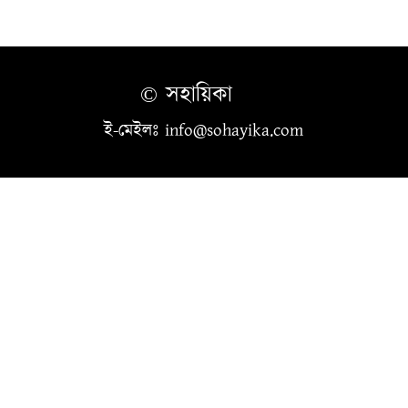
© সহায়িকা
ই-মেইলঃ info@sohayika.com