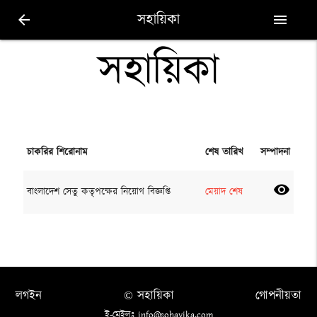
সহায়িকা
arrow_back
menu
সহায়িকা
চাকরির শিরোনাম
শেষ তারিখ
সম্পাদনা
visibility
বাংলাদেশ সেতু কতৃপক্ষের নিয়োগ বিজ্ঞপ্তি
মেয়াদ শেষ
লগইন
© সহায়িকা
গোপনীয়তা
ই-মেইলঃ info@sohayika.com