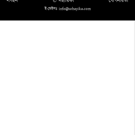
লগইন
© সহায়িকা
গোপনীয়তা
ই-মেইলঃ info@sohayika.com