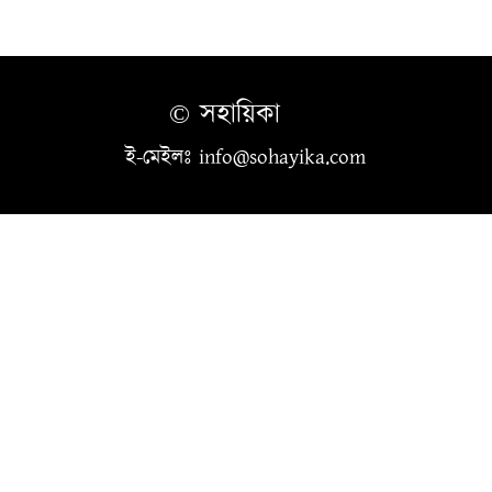
© সহায়িকা
ই-মেইলঃ info@sohayika.com