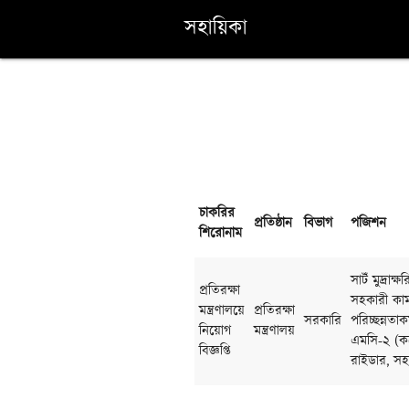
সহায়িকা
চাকরির
প্রতিষ্ঠান
বিভাগ
পজিশন
শিরোনাম
সাটঁ মুদ্রা
প্রতিরক্ষা
সহকারী কাম 
মন্ত্রণালয়ে
প্রতিরক্ষা
সরকারি
পরিচ্ছন্নতা
নিয়োগ
মন্ত্রণালয়
এমসি-২ (কম্
বিজ্ঞপ্তি
রাইডার, সহকা