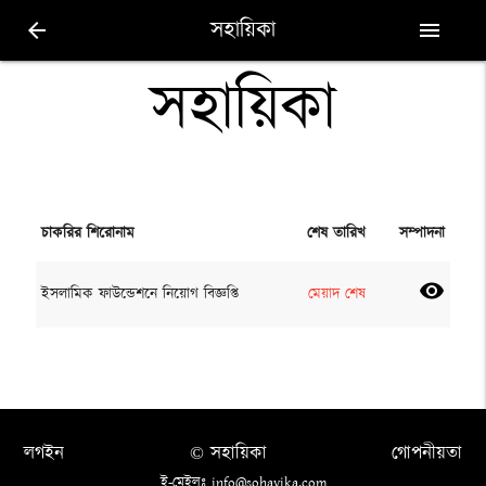
সহায়িকা
arrow_back
menu
সহায়িকা
চাকরির শিরোনাম
শেষ তারিখ
সম্পাদনা
visibility
ইসলামিক ফাউন্ডেশনে নিয়োগ বিজ্ঞপ্তি
মেয়াদ শেষ
লগইন
© সহায়িকা
গোপনীয়তা
ই-মেইলঃ info@sohayika.com