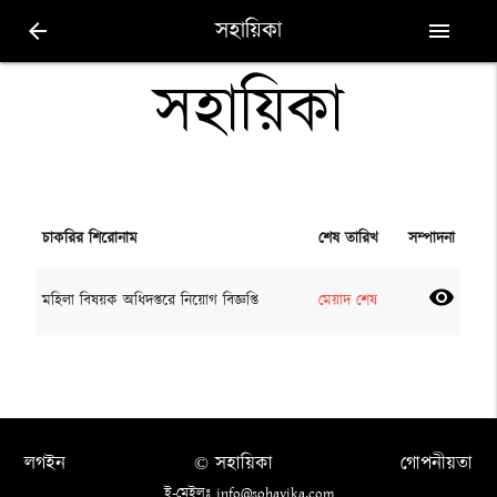
সহায়িকা
arrow_back
menu
সহায়িকা
চাকরির শিরোনাম
শেষ তারিখ
সম্পাদনা
visibility
মহিলা বিষয়ক অধিদপ্তরে নিয়োগ বিজ্ঞপ্তি
মেয়াদ শেষ
লগইন
© সহায়িকা
গোপনীয়তা
ই-মেইলঃ info@sohayika.com