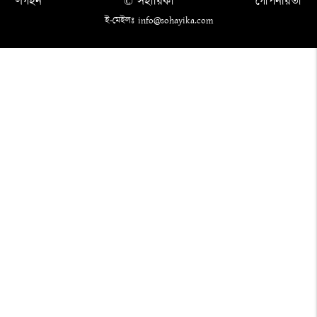
লগইন
© সহায়িকা
গোপনীয়তা
ই-মেইলঃ info@sohayika.com