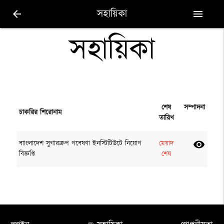
সহায়িকা
arrow_back
menu
সহায়িকা
শেষ
সম্পাদনা
চাকরির শিরোনাম
তারিখ
বাাংলাদেশ সুগারক্রপ গবেষণা ইনস্টিটিউটে নিয়োগ
মেয়াদ
visibility
বিজ্ঞপ্তি
শেষ