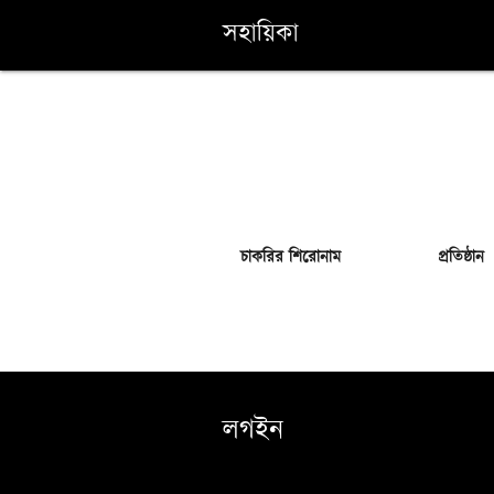
সহায়িকা
চাকরির শিরোনাম
প্রতিষ্ঠান
লগইন