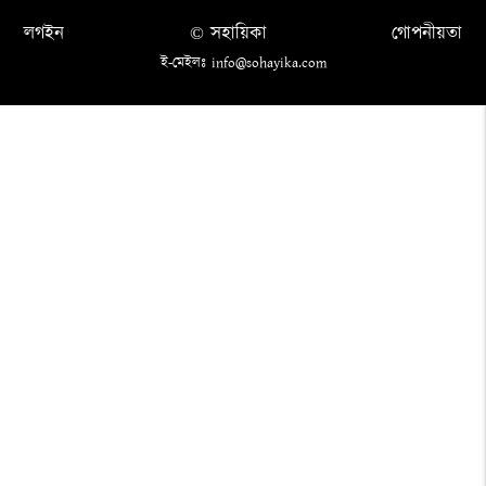
লগইন
© সহায়িকা
গোপনীয়তা
ই-মেইলঃ info@sohayika.com