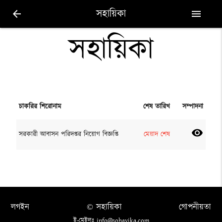
সহায়িকা
arrow_back
menu
সহায়িকা
চাকরির শিরোনাম
শেষ তারিখ
সম্পাদনা
visibility
সরকারী আবাসন পরিদপ্তর নিয়োগ বিজ্ঞপ্তি
মেয়াদ শেষ
লগইন
© সহায়িকা
গোপনীয়তা
ই-মেইলঃ info@sohayika.com