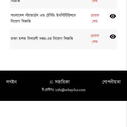
বিজ্ঞপ্তি
শেষ
বাংলাদেশ স্ট্যান্ডার্ডস এন্ড টেস্টিং ইনস্টিটিউশনে
মেয়াদ
visibility
নিয়োগ বিজ্ঞপ্তি
শেষ
মেয়াদ
visibility
ঢাকা মশক নিবারণী দপ্তর-এর নিয়োগ বিজ্ঞপ্তি
শেষ
লগইন
© সহায়িকা
গোপনীয়তা
ই-মেইলঃ info@sohayika.com