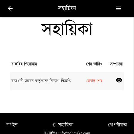
সহায়িকা
arrow_back
menu
সহায়িকা
চাকরির শিরোনাম
শেষ তারিখ
সম্পাদনা
visibility
রাজধানী উন্নয়ন কর্তৃপক্ষে নিয়োগ বিজ্ঞপ্তি
মেয়াদ শেষ
লগইন
© সহায়িকা
গোপনীয়তা
ই-মেইলঃ info@sohayika.com